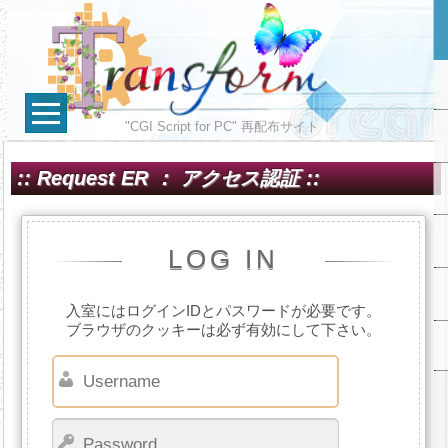
"CGI Script for PC" 再配布サイト
:: Request ER ： アクセス認証 ::
LOG IN
入室にはログインIDとパスワードが必要です。
ブラウザのクッキーは必ず有効にして下さい。