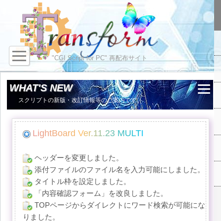
"CGI Script for PC" 再配布サイト
WHAT'S NEW
スクリプトの新版・改訂情報等のご案内です。
L
i
g
h
t
B
o
a
r
d
V
e
r
.
1
1
.
2
3
M
U
L
T
I
ヘッダーを変更しました。
添付ファイルのファイル名を入力可能にしました。
タイトル枠を設定しました。
「内容確認フォーム」を改良しました。
TOPページからダイレクトにワード検索が可能にな
りました。