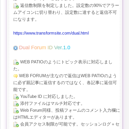
返信数制限を制定しました。設定数の90%でアラー
ムアイコンに切り替わり、設定数に達すると返信不可
になります。
https://www.transformsite.com/dual.html
D
u
a
l
F
o
r
u
m
I
D
V
e
r
.
1
.
0
WEB PATIOのようにトピック表示に対応しまし
た。
WEB FORUMが主なので返信はWEB PATIOのよう
に必ず親記事に返信するのではなく、各記事に返信可
能です。
YouTube ID に対応しました。
添付ファイルはマルチ対応です。
Web Forum同様、投稿フォームのコメント入力欄に
はHTMLエディターがあります。
会員アクセス制限が可能です。セッションログ＋セ