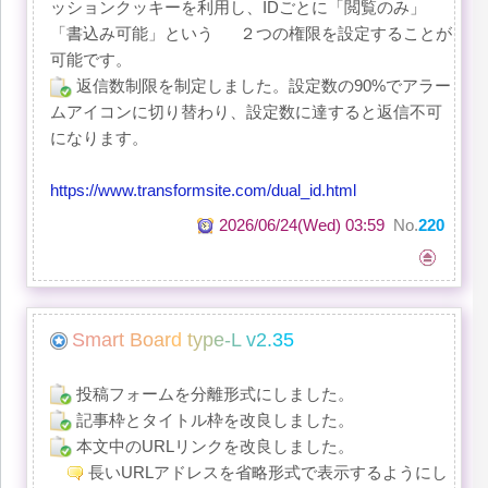
ッションクッキーを利用し、IDごとに「閲覧のみ」
「書込み可能」という ２つの権限を設定することが
可能です。
返信数制限を制定しました。設定数の90%でアラー
ムアイコンに切り替わり、設定数に達すると返信不可
になります。
https://www.transformsite.com/dual_id.html
2026/06/24(Wed) 03:59
No.
220
S
m
a
r
t
B
o
a
r
d
t
y
p
e
-
L
v
2
.
3
5
投稿フォームを分離形式にしました。
記事枠とタイトル枠を改良しました。
本文中のURLリンクを改良しました。
長いURLアドレスを省略形式で表示するようにし