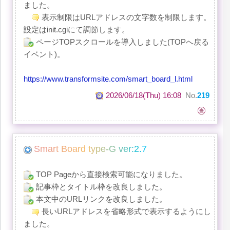
ました。
表示制限はURLアドレスの文字数を制限します。
設定はinit.cgiにて調節します。
ページTOPスクロールを導入しました(TOPへ戻る
イベント)。
https://www.transformsite.com/smart_board_l.html
2026/06/18(Thu) 16:08
No.
219
S
m
a
r
t
B
o
a
r
d
t
y
p
e
-
G
v
e
r
:
2
.
7
TOP Pageから直接検索可能になりました。
記事枠とタイトル枠を改良しました。
本文中のURLリンクを改良しました。
長いURLアドレスを省略形式で表示するようにし
ました。