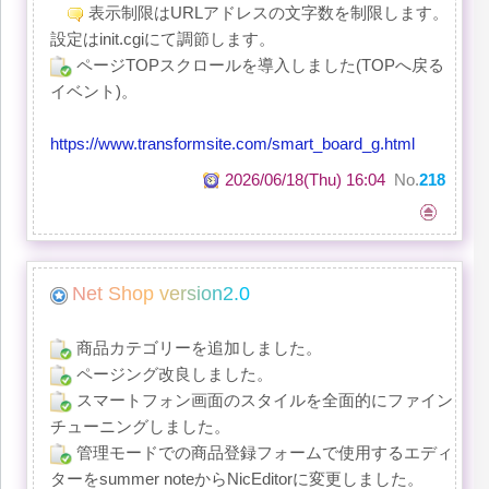
表示制限はURLアドレスの文字数を制限します。
設定はinit.cgiにて調節します。
ページTOPスクロールを導入しました(TOPへ戻る
イベント)。
https://www.transformsite.com/smart_board_g.html
2026/06/18(Thu) 16:04
No.
218
N
e
t
S
h
o
p
v
e
r
s
i
o
n
2
.
0
商品カテゴリーを追加しました。
ページング改良しました。
スマートフォン画面のスタイルを全面的にファイン
チューニングしました。
管理モードでの商品登録フォームで使用するエディ
ターをsummer noteからNicEditorに変更しました。