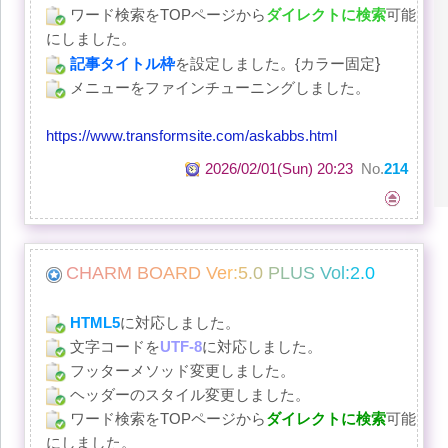
ワード検索をTOPページから
ダイレクトに検索
可能
にしました。
記事タイトル枠
を設定しました。{カラー固定
}
メニューをファインチューニングしました。
https://www.transformsite.com/askabbs.html
2026/02/01(Sun) 20:23
No.
214
C
H
A
R
M
B
O
A
R
D
V
e
r
:
5
.
0
P
L
U
S
V
o
l
:
2
.
0
HTML5
に対応しました。
文字コードを
UTF-8
に対応しました。
フッターメソッド変更しました。
ヘッダーのスタイル変更しました。
ワード検索をTOPページから
ダイレクトに検索
可能
にしました。