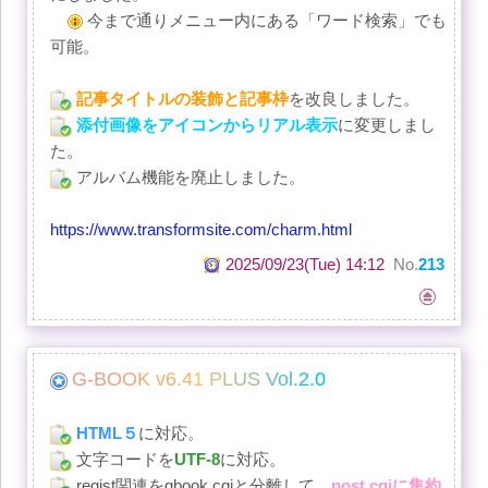
今まで通りメニュー内にある「ワード検索」でも
可能。
記事タイトルの装飾と記事枠
を改良しました。
添付画像をアイコンからリアル表示
に変更しまし
た。
アルバム機能を廃止しました。
https://www.transformsite.com/charm.html
2025/09/23(Tue) 14:12
No.
213
G
-
B
O
O
K
v
6
.
4
1
P
L
U
S
V
o
l
.
2
.
0
HTML５
に対応。
文字コードを
UTF-8
に対応。
regist関連をgbook.cgiと分離して、
post.cgiに集約