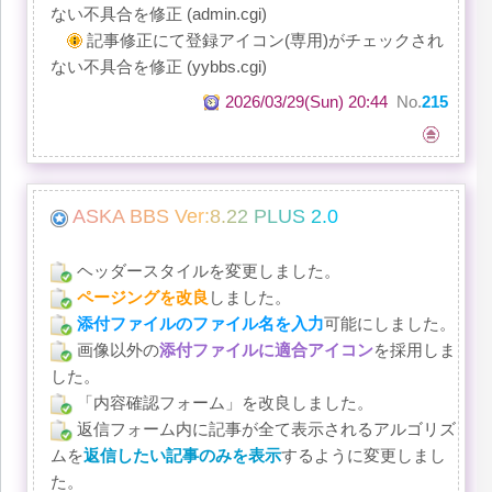
ない不具合を修正 (admin.cgi)
記事修正にて登録アイコン(専用)がチェックされ
ない不具合を修正 (yybbs.cgi)
2026/03/29(Sun) 20:44
No.
215
A
S
K
A
B
B
S
V
e
r
:
8
.
2
2
P
L
U
S
2
.
0
ヘッダースタイルを変更しました。
ページングを改良
しました。
添付ファイルのファイル名を入力
可能にしました。
画像以外の
添付ファイルに適合アイコン
を採用しま
した。
「内容確認フォーム」を改良しました。
返信フォーム内に記事が全て表示されるアルゴリズ
ムを
返信したい記事のみを表示
するように変更しまし
た。