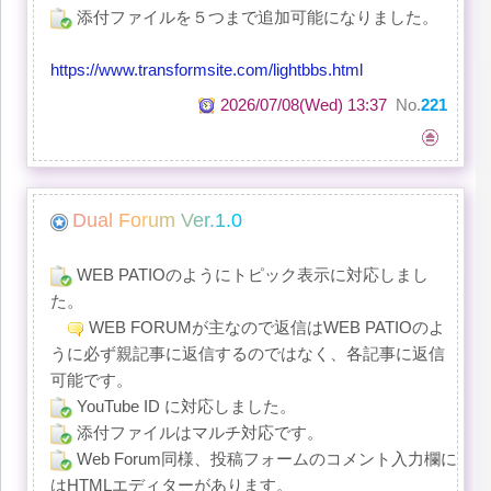
添付ファイルを５つまで追加可能になりました。
https://www.transformsite.com/lightbbs.html
2026/07/08(Wed) 13:37
No.
221
D
u
a
l
F
o
r
u
m
V
e
r
.
1
.
0
WEB PATIOのようにトピック表示に対応しまし
た。
WEB FORUMが主なので返信はWEB PATIOのよ
うに必ず親記事に返信するのではなく、各記事に返信
可能です。
YouTube ID に対応しました。
添付ファイルはマルチ対応です。
Web Forum同様、投稿フォームのコメント入力欄に
はHTMLエディターがあります。