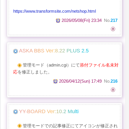
https://www.transformsite.com/netshop.html
2026/05/08(Fri) 23:34
No.
217
A
S
K
A
B
B
S
V
e
r
:
8
.
2
2
P
L
U
S
2
.5
管理モード（admin.cgi）にて
添付ファイル名未対
応
を修正しました。
2026/04/12(Sun) 17:49
No.
216
Y
Y
-
B
O
A
R
D
V
e
r
:
1
0
.
2
M
u
l
t
i
管理モードでの記事修正にてアイコンが修正され